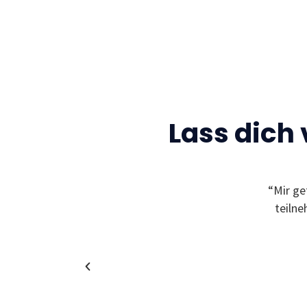
Lass dich
Gelegenheit neue Freunde zu finden und sich
“Mir ge
leben zu können! Außerdem bekommt man
teiln
in coole und spannende Unternehmen!”
Christina
Alumni & Team