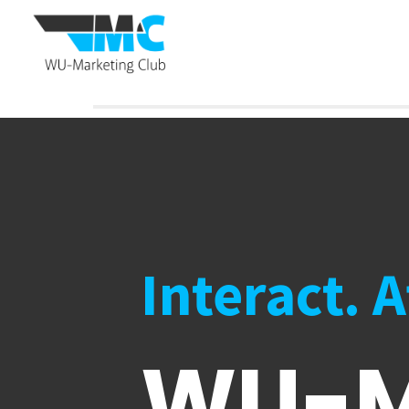
Interact. 
WU-M