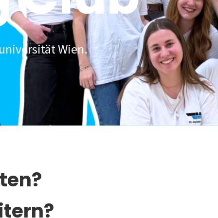
universität Wien.
lten?
itern?