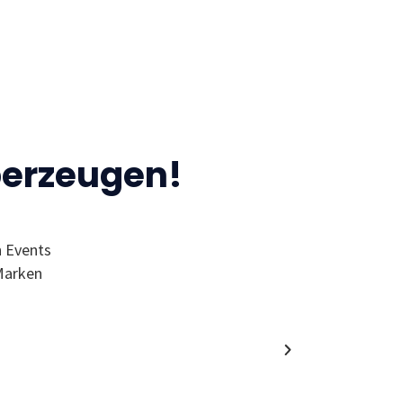
berzeugen!
n Events
“Ich finde den MC wegen der Events 
Marken
Wol
Alumni