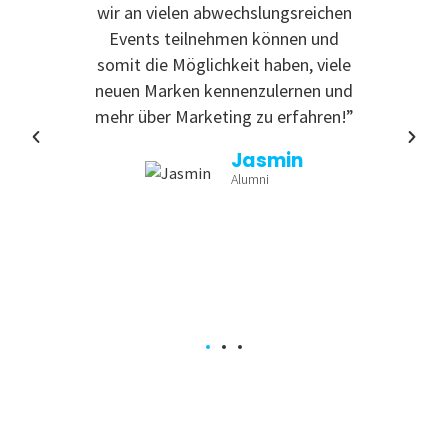
 zu
wir an vielen abwechslungsreichen
Even
reativ
Events teilnehmen können und
rdem
somit die Möglichkeit haben, viele
te
neuen Marken kennenzulernen und
nende
mehr über Marketing zu erfahren!”
Jasmin
Alumni
a