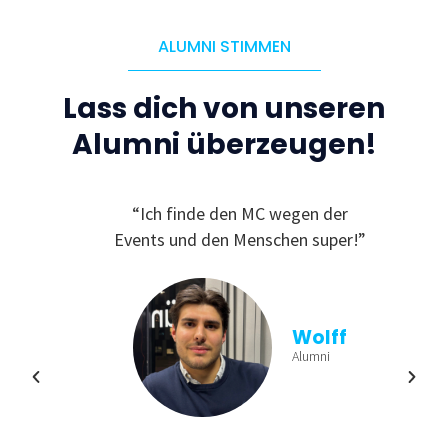
ALUMNI STIMMEN
Lass dich von unseren
Alumni überzeugen!
C, da
“Ich finde den MC wegen der
“
ichen
Events und den Menschen super!”
Ge
und
finde
viele
aus
n und
b
Wolff
ren!”
Einb
Alumni
min