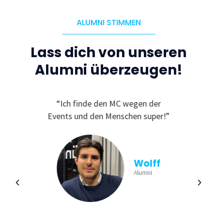
ALUMNI STIMMEN
Lass dich von unseren
Alumni überzeugen!
C, da
“Ich finde den MC wegen der
“
ichen
Events und den Menschen super!”
Ge
und
finde
viele
aus
n und
b
Wolff
ren!”
Einb
Alumni
min