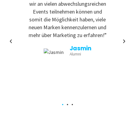
 zu
wir an vielen abwechslungsreichen
Even
reativ
Events teilnehmen können und
rdem
somit die Möglichkeit haben, viele
te
neuen Marken kennenzulernen und
nende
mehr über Marketing zu erfahren!”
Jasmin
Alumni
a