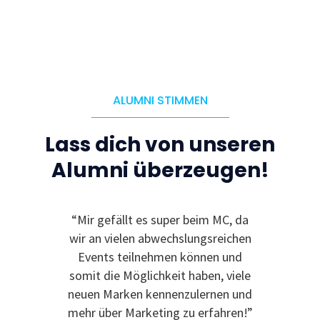
ALUMNI STIMMEN
Lass dich von unseren
Alumni überzeugen!
le
“Mir gefällt es super beim MC, da
“I
 zu
wir an vielen abwechslungsreichen
Even
reativ
Events teilnehmen können und
rdem
somit die Möglichkeit haben, viele
te
neuen Marken kennenzulernen und
nende
mehr über Marketing zu erfahren!”