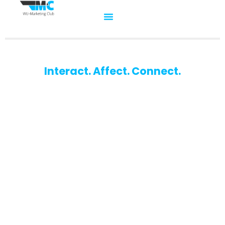
Interact. Affect. Connect.
WU-Marketing Club
Der Studierendenclub für Marketinginteressierte an der
Wirtschaftsuniversität Wien.