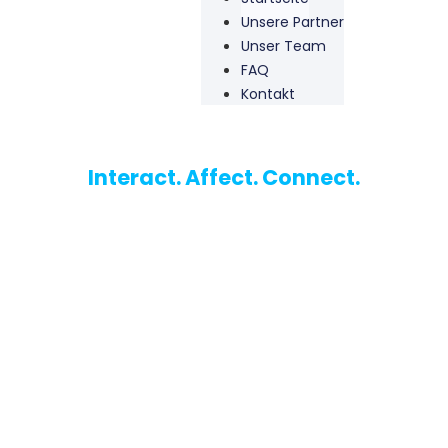
Unsere Partner
Unser Team
FAQ
Kontakt
Interact. Affect. Connect.
WU-Marketing Club
Der Studierendenclub für Marketinginteressierte an der
Wirtschaftsuniversität Wien.