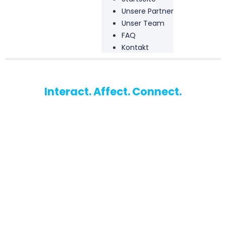
Unsere Partner
Unser Team
FAQ
Kontakt
Interact. Affect. Connect.
WU-Marketing Club
Der Studierendenclub für Marketinginteressierte an der
Wirtschaftsuniversität Wien.