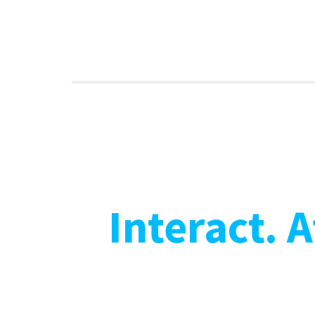
Interact. 
WU-M