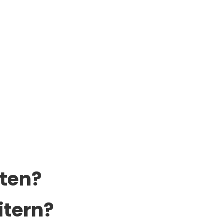
universität Wien.
lten?
itern?