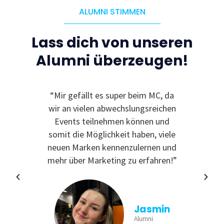
ALUMNI STIMMEN
Lass dich von unseren
Alumni überzeugen!
le
“Mir gefällt es super beim MC, da
“I
 zu
wir an vielen abwechslungsreichen
Even
reativ
Events teilnehmen können und
rdem
somit die Möglichkeit haben, viele
te
neuen Marken kennenzulernen und
nende
mehr über Marketing zu erfahren!”
Jasmin
Alumni
tina