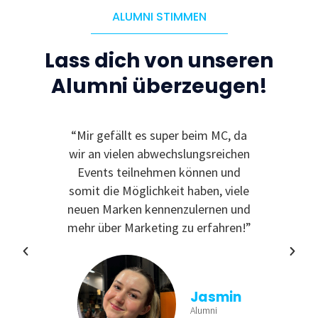
ALUMNI STIMMEN
Lass dich von unseren
Alumni überzeugen!
le
“Mir gefällt es super beim MC, da
“I
 zu
wir an vielen abwechslungsreichen
Even
reativ
Events teilnehmen können und
rdem
somit die Möglichkeit haben, viele
te
neuen Marken kennenzulernen und
nende
mehr über Marketing zu erfahren!”
Jasmin
Alumni
tina