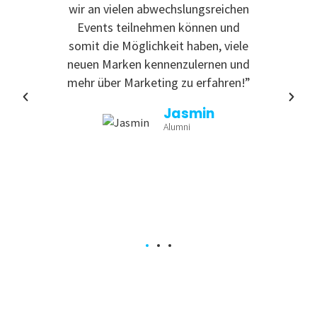
 zu
wir an vielen abwechslungsreichen
Even
reativ
Events teilnehmen können und
rdem
somit die Möglichkeit haben, viele
te
neuen Marken kennenzulernen und
nende
mehr über Marketing zu erfahren!”
Jasmin
Alumni
a