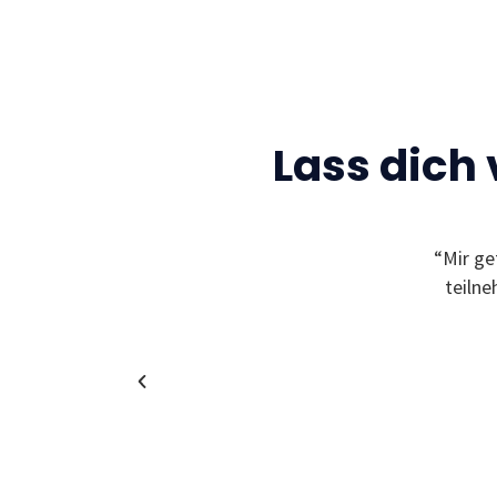
Lass dich
“Mir ge
teiln