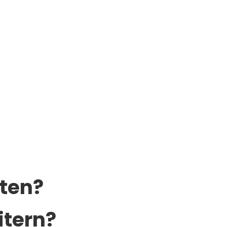
universität Wien.
lten?
itern?