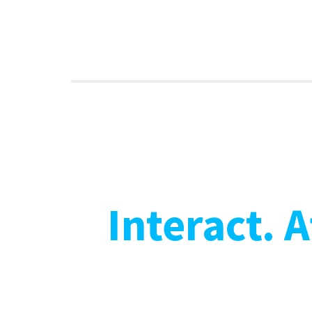
Interact. 
WU-M