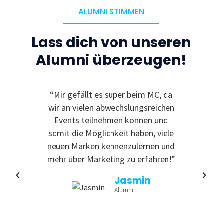
ALUMNI STIMMEN
Lass dich von unseren
Alumni überzeugen!
le
“Mir gefällt es super beim MC, da
“I
 zu
wir an vielen abwechslungsreichen
Even
reativ
Events teilnehmen können und
rdem
somit die Möglichkeit haben, viele
te
neuen Marken kennenzulernen und
nende
mehr über Marketing zu erfahren!”
Jasmin
Alumni
tina