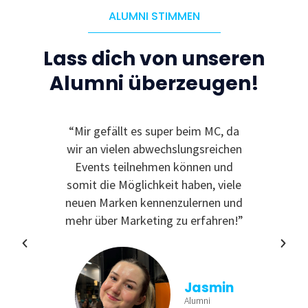
ALUMNI STIMMEN
Lass dich von unseren
Alumni überzeugen!
le
“Mir gefällt es super beim MC, da
“I
 zu
wir an vielen abwechslungsreichen
Even
reativ
Events teilnehmen können und
rdem
somit die Möglichkeit haben, viele
te
neuen Marken kennenzulernen und
nende
mehr über Marketing zu erfahren!”
Jasmin
Alumni
tina