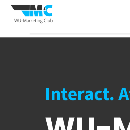
Interact. 
WU-M