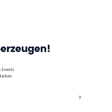
berzeugen!
n Events
“Ich finde den MC wegen der Events 
Marken
Wol
Alumni