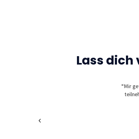
Lass dich
Gelegenheit neue Freunde zu finden und sich
“Mir ge
leben zu können! Außerdem bekommt man
teiln
in coole und spannende Unternehmen!”
Christina
Alumni & Team