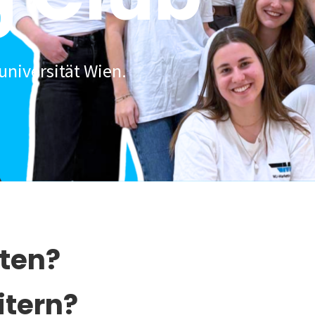
universität Wien.
lten?
itern?