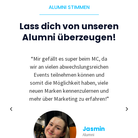
ALUMNI STIMMEN
Lass dich von unseren
Alumni überzeugen!
le
“Mir gefällt es super beim MC, da
“I
 zu
wir an vielen abwechslungsreichen
Even
reativ
Events teilnehmen können und
rdem
somit die Möglichkeit haben, viele
te
neuen Marken kennenzulernen und
nende
mehr über Marketing zu erfahren!”
Jasmin
Alumni
tina