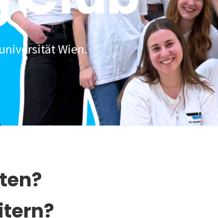
universität Wien.
lten?
itern?