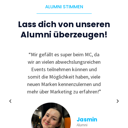
ALUMNI STIMMEN
Lass dich von unseren
Alumni überzeugen!
le
“Mir gefällt es super beim MC, da
“I
 zu
wir an vielen abwechslungsreichen
Even
reativ
Events teilnehmen können und
rdem
somit die Möglichkeit haben, viele
te
neuen Marken kennenzulernen und
nende
mehr über Marketing zu erfahren!”
Jasmin
Alumni
tina