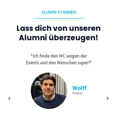
ALUMNI STIMMEN
Lass dich von unseren
Alumni überzeugen!
C, da
“Ich finde den MC wegen der
“
ichen
Events und den Menschen super!”
Ge
und
finde
viele
aus
n und
b
Wolff
ren!”
Einb
Alumni
min