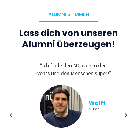
ALUMNI STIMMEN
Lass dich von unseren
Alumni überzeugen!
C, da
“Ich finde den MC wegen der
“
ichen
Events und den Menschen super!”
Ge
und
finde
viele
aus
n und
b
Wolff
ren!”
Einb
Alumni
min