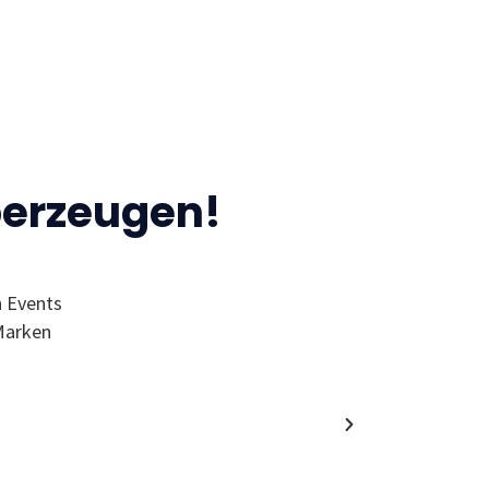
berzeugen!
n Events
“Ich finde den MC wegen der Events 
Marken