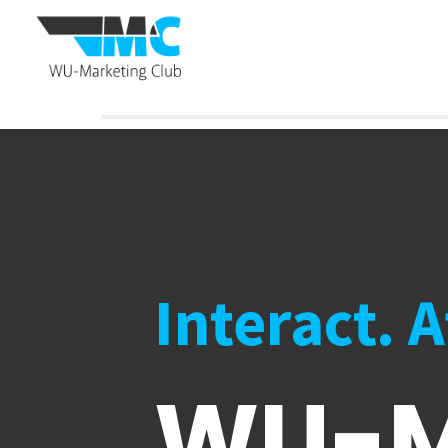
Interact. 
WU-M