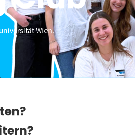
universität Wien.
lten?
itern?