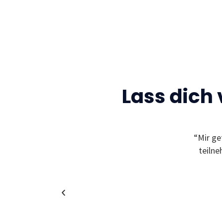
Lass dich
Gelegenheit neue Freunde zu finden und sich
“Mir ge
leben zu können! Außerdem bekommt man
teiln
in coole und spannende Unternehmen!”
Christina
Alumni & Team