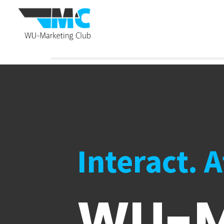
Interact. 
WU-M