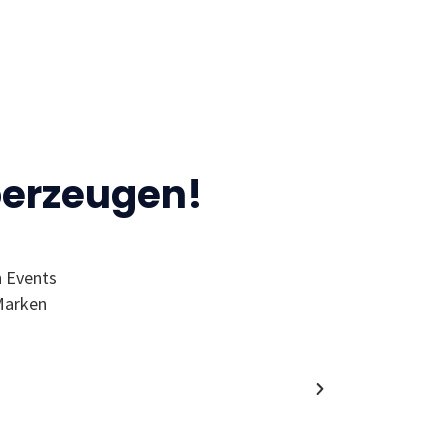
berzeugen!
n Events
“Ich finde den MC wegen der Events 
Marken