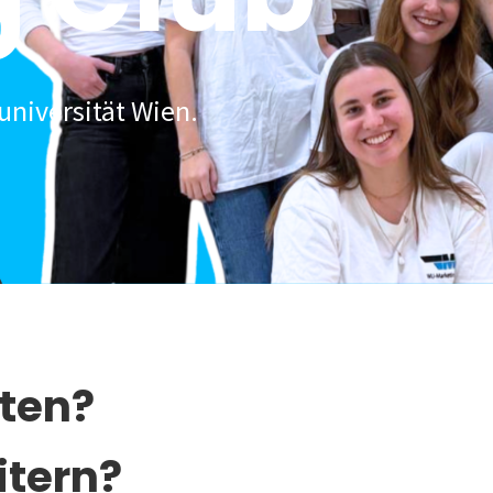
universität Wien.
lten?
itern?