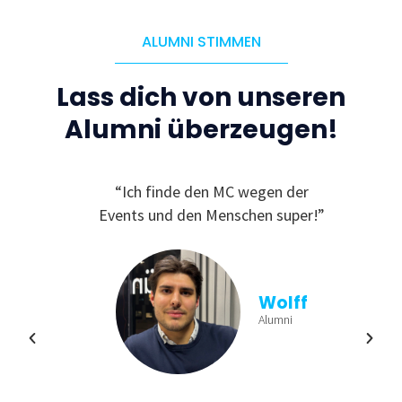
ALUMNI STIMMEN
Lass dich von unseren
Alumni überzeugen!
C, da
“Ich finde den MC wegen der
“
ichen
Events und den Menschen super!”
Ge
und
finde
viele
aus
n und
b
Wolff
ren!”
Einb
Alumni
min