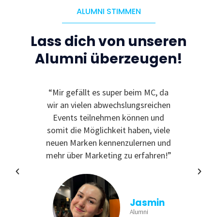
ALUMNI STIMMEN
Lass dich von unseren
Alumni überzeugen!
le
“Mir gefällt es super beim MC, da
“I
 zu
wir an vielen abwechslungsreichen
Even
reativ
Events teilnehmen können und
rdem
somit die Möglichkeit haben, viele
te
neuen Marken kennenzulernen und
nende
mehr über Marketing zu erfahren!”
Jasmin