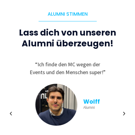
ALUMNI STIMMEN
Lass dich von unseren
Alumni überzeugen!
C, da
“Ich finde den MC wegen der
“
ichen
Events und den Menschen super!”
Ge
und
finde
viele
aus
n und
b
Wolff
ren!”
Einb
Alumni
min