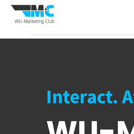
Interact. 
WU-M