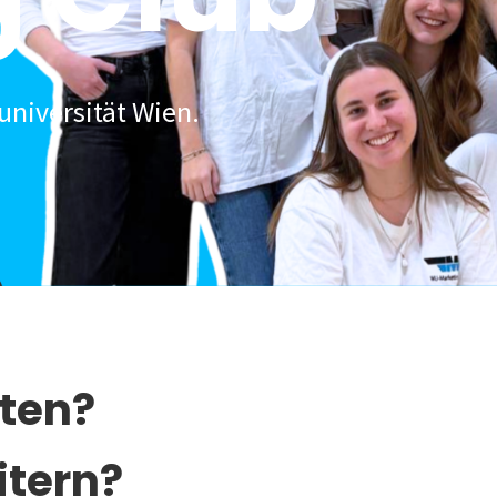
universität Wien.
lten?
itern?