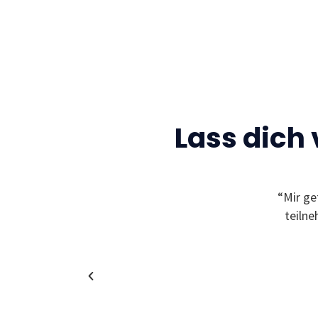
Lass dich
Gelegenheit neue Freunde zu finden und sich
“Mir ge
leben zu können! Außerdem bekommt man
teiln
in coole und spannende Unternehmen!”
Christina
Alumni & Team