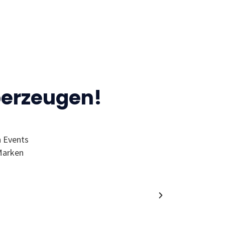
berzeugen!
n Events
“Ich finde den MC wegen der Events 
Marken
Wol
Alumni