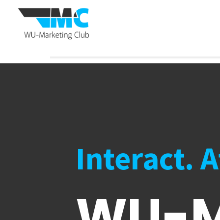
Interact. 
WU-M