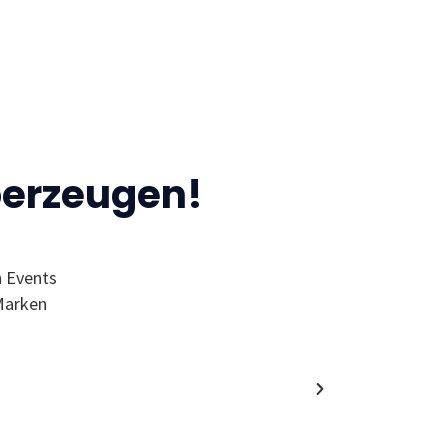
berzeugen!
n Events
“Ich finde den MC wegen der Events 
Marken
Wol
Alumni