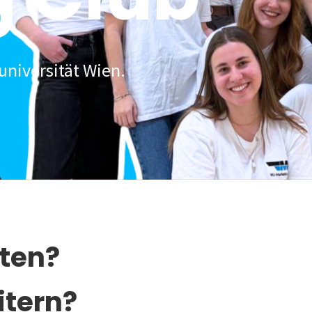
universität Wien.
lten?
itern?