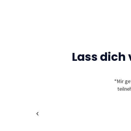
Lass dich
Gelegenheit neue Freunde zu finden und sich
“Mir ge
leben zu können! Außerdem bekommt man
teiln
in coole und spannende Unternehmen!”
Christina
Alumni & Team