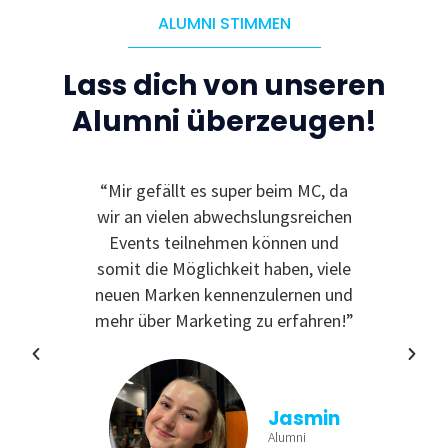
ALUMNI STIMMEN
Lass dich von unseren
Alumni überzeugen!
le
“Mir gefällt es super beim MC, da
“I
 zu
wir an vielen abwechslungsreichen
Even
reativ
Events teilnehmen können und
rdem
somit die Möglichkeit haben, viele
te
neuen Marken kennenzulernen und
nende
mehr über Marketing zu erfahren!”
Jasmin
Alumni
tina