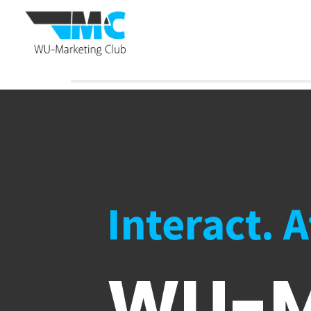
Interact. 
WU-M