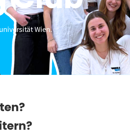
universität Wien.
lten?
itern?