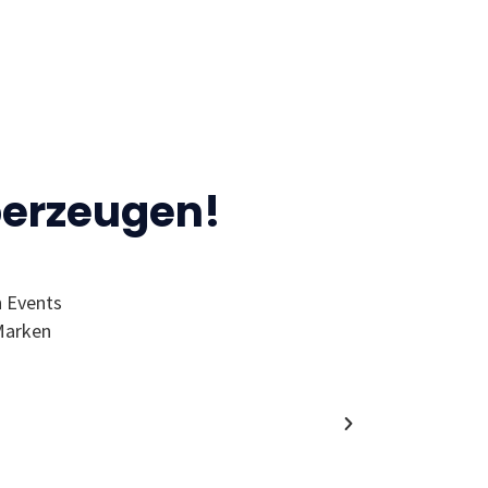
berzeugen!
n Events
“Ich finde den MC wegen der Events 
Marken
Wol
Alumni