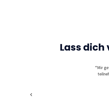
Lass dich
Gelegenheit neue Freunde zu finden und sich
“Mir ge
leben zu können! Außerdem bekommt man
teiln
in coole und spannende Unternehmen!”
Christina
Alumni & Team