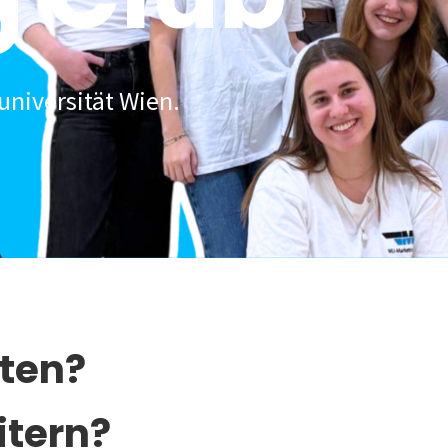
universität Wien.
lten?
itern?