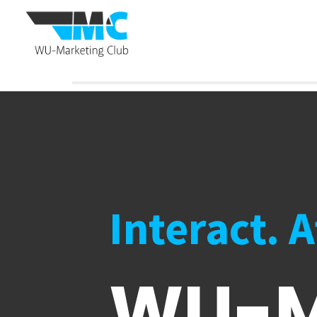
Interact. 
WU-M