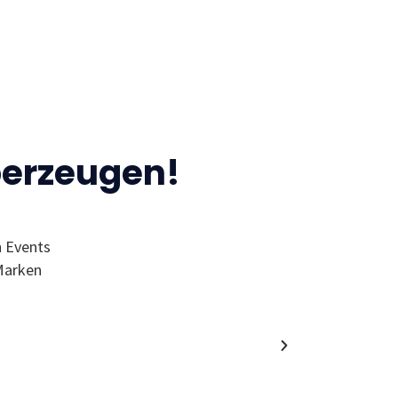
berzeugen!
n Events
“Ich finde den MC wegen der Events 
Marken
Wol
Alumni