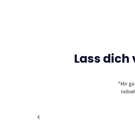
Lass dich
Gelegenheit neue Freunde zu finden und sich
“Mir ge
leben zu können! Außerdem bekommt man
teiln
in coole und spannende Unternehmen!”
Christina
Alumni & Team