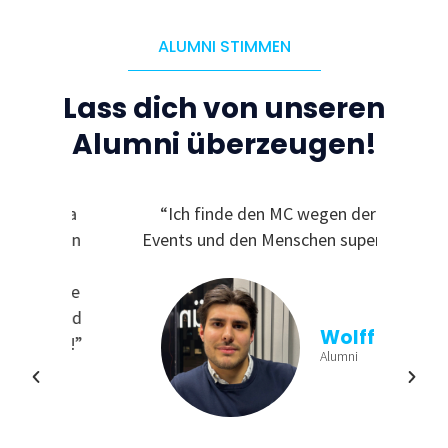
ALUMNI STIMMEN
Lass dich von unseren
Alumni überzeugen!
C, da
“Ich finde den MC wegen der
“
ichen
Events und den Menschen super!”
Ge
und
finde
viele
aus
n und
b
Wolff
ren!”
Einb
Alumni
min