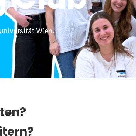
universität Wien.
lten?
itern?