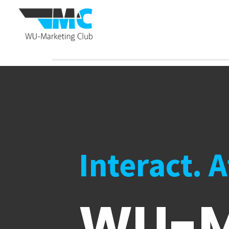
Interact. 
WU-M