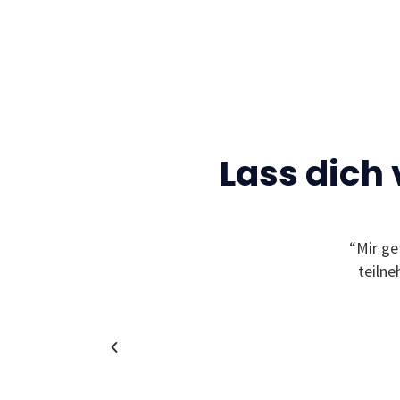
Lass dich
Gelegenheit neue Freunde zu finden und sich
“Mir ge
leben zu können! Außerdem bekommt man
teiln
in coole und spannende Unternehmen!”
Christina
Alumni & Team