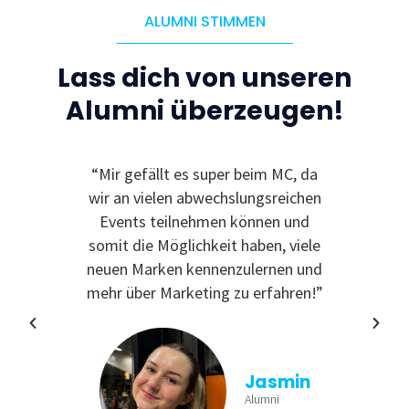
ALUMNI STIMMEN
Lass dich von unseren
Alumni überzeugen!
le
“Mir gefällt es super beim MC, da
“I
 zu
wir an vielen abwechslungsreichen
Even
reativ
Events teilnehmen können und
rdem
somit die Möglichkeit haben, viele
te
neuen Marken kennenzulernen und
nende
mehr über Marketing zu erfahren!”
Jasmin
Alumni
tina