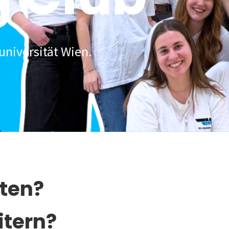
universität Wien.
lten?
itern?