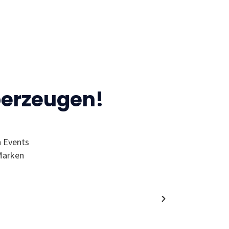
berzeugen!
n Events
“Ich finde den MC wegen der Events 
Marken