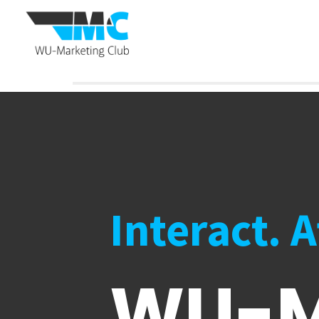
Interact. 
WU-M