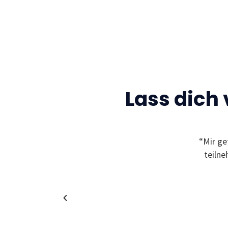
Lass dich
Gelegenheit neue Freunde zu finden und sich
“Mir ge
leben zu können! Außerdem bekommt man
teiln
in coole und spannende Unternehmen!”
Christina
Alumni & Team