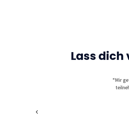
Lass dich
Gelegenheit neue Freunde zu finden und sich
“Mir ge
leben zu können! Außerdem bekommt man
teiln
in coole und spannende Unternehmen!”
Christina
Alumni & Team