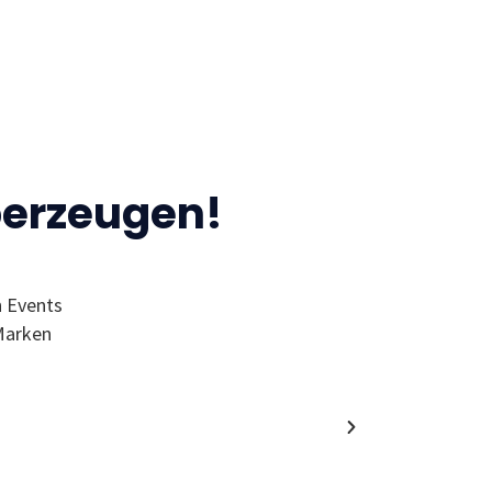
berzeugen!
n Events
“Ich finde den MC wegen der Events 
Marken