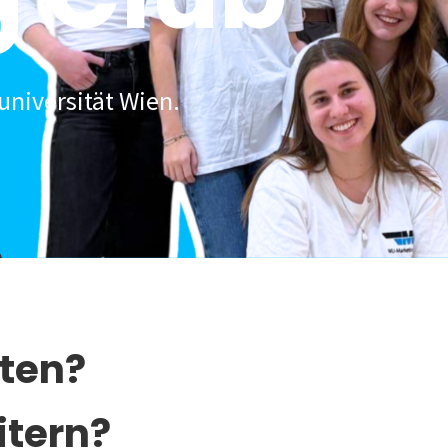
universität Wien.
lten?
itern?