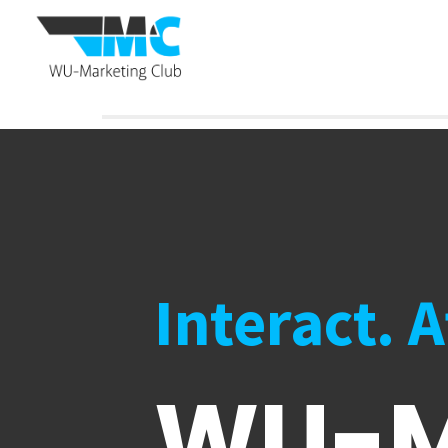
Interact. 
WU-M