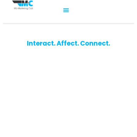
Interact. Affect. Connect.
WU-Marketing Club
Der Studierendenclub für Marketinginteressierte an der
Wirtschaftsuniversität Wien.