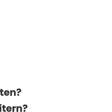
universität Wien.
lten?
itern?