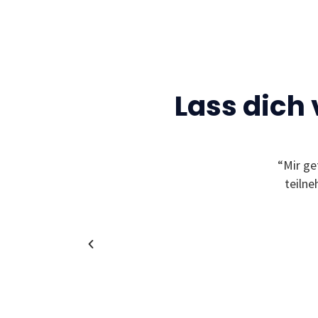
Lass dich
“Mir ge
teiln