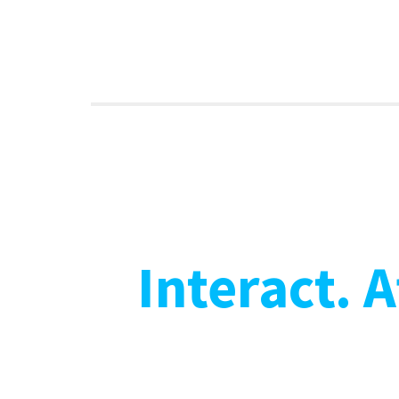
Interact. 
WU-M