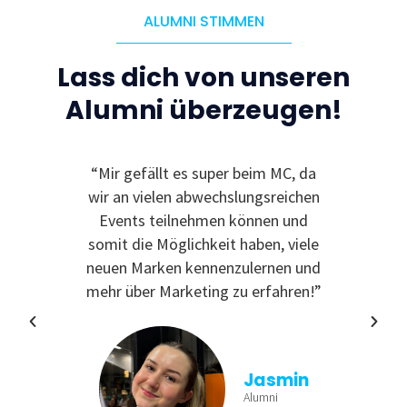
ALUMNI STIMMEN
Lass dich von unseren
Alumni überzeugen!
le
“Mir gefällt es super beim MC, da
“I
 zu
wir an vielen abwechslungsreichen
Even
reativ
Events teilnehmen können und
rdem
somit die Möglichkeit haben, viele
te
neuen Marken kennenzulernen und
nende
mehr über Marketing zu erfahren!”
Jasmin
Alumni
tina