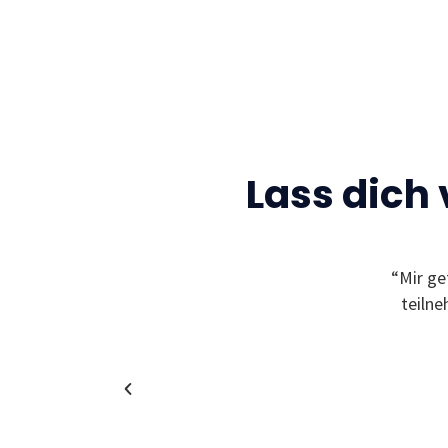
Lass dich
Gelegenheit neue Freunde zu finden und sich
“Mir ge
leben zu können! Außerdem bekommt man
teiln
in coole und spannende Unternehmen!”
Christina
Alumni & Team