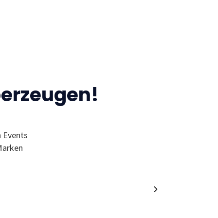
berzeugen!
n Events
“Ich finde den MC wegen der Events 
Marken