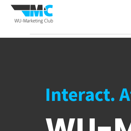
Interact. 
WU-M