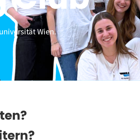
universität Wien.
lten?
itern?