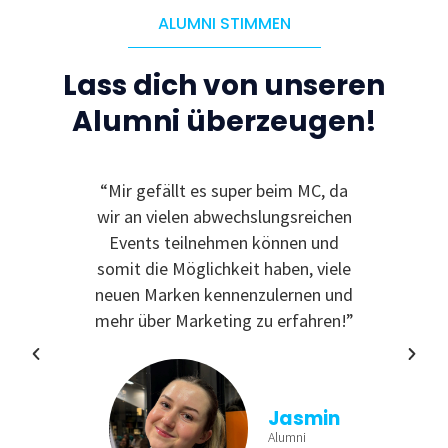
ALUMNI STIMMEN
Lass dich von unseren
Alumni überzeugen!
le
“Mir gefällt es super beim MC, da
“I
 zu
wir an vielen abwechslungsreichen
Even
reativ
Events teilnehmen können und
rdem
somit die Möglichkeit haben, viele
te
neuen Marken kennenzulernen und
nende
mehr über Marketing zu erfahren!”
Jasmin
Alumni
tina