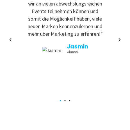
 zu
wir an vielen abwechslungsreichen
Even
reativ
Events teilnehmen können und
rdem
somit die Möglichkeit haben, viele
te
neuen Marken kennenzulernen und
nende
mehr über Marketing zu erfahren!”
Jasmin
Alumni
a